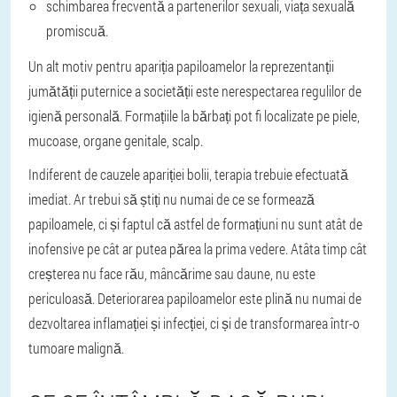
schimbarea frecventă a partenerilor sexuali, viața sexuală
promiscuă.
Un alt motiv pentru apariția papiloamelor la reprezentanții
jumătății puternice a societății este nerespectarea regulilor de
igienă personală. Formațiile la bărbați pot fi localizate pe piele,
mucoase, organe genitale, scalp.
Indiferent de cauzele apariției bolii, terapia trebuie efectuată
imediat. Ar trebui să știți nu numai de ce se formează
papiloamele, ci și faptul că astfel de formațiuni nu sunt atât de
inofensive pe cât ar putea părea la prima vedere. Atâta timp cât
creșterea nu face rău, mâncărime sau daune, nu este
periculoasă. Deteriorarea papiloamelor este plină nu numai de
dezvoltarea inflamației și infecției, ci și de transformarea într-o
tumoare malignă.