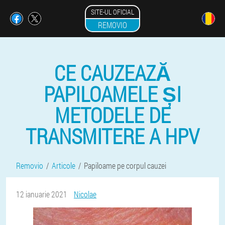
SITE-UL OFICIAL
REMOVIO
CE CAUZEAZĂ
PAPILOAMELE ȘI
METODELE DE
TRANSMITERE A HPV
Removio
Articole
Papiloame pe corpul cauzei
12 ianuarie 2021
Nicolae