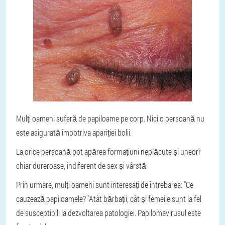
Mulți oameni suferă de papiloame pe corp. Nici o persoană nu
este asigurată împotriva apariției bolii.
La orice persoană pot apărea formațiuni neplăcute și uneori
chiar dureroase, indiferent de sex și vârstă.
Prin urmare, mulți oameni sunt interesați de întrebarea: "Ce
cauzează papiloamele? "Atât bărbații, cât și femeile sunt la fel
de susceptibili la dezvoltarea patologiei. Papilomavirusul este