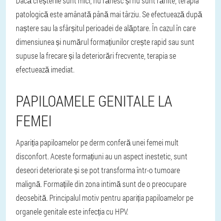
Dacă creșterile sunt mici, nu rănesc și nu sunt rănite, terapia
patologică este amânată până mai târziu. Se efectuează după
naștere sau la sfârșitul perioadei de alăptare. În cazul în care
dimensiunea și numărul formațiunilor crește rapid sau sunt
supuse la frecare și la deteriorări frecvente, terapia se
efectuează imediat.
PAPILOAMELE GENITALE LA
FEMEI
Apariția papiloamelor pe derm conferă unei femei mult
disconfort. Aceste formațiuni au un aspect inestetic, sunt
deseori deteriorate și se pot transforma într-o tumoare
malignă. Formațiile din zona intimă sunt de o preocupare
deosebită. Principalul motiv pentru apariția papiloamelor pe
organele genitale este infecția cu HPV.