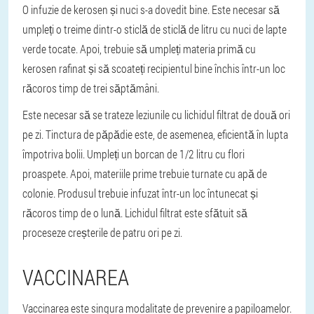
O infuzie de kerosen și nuci s-a dovedit bine. Este necesar să
umpleți o treime dintr-o sticlă de sticlă de litru cu nuci de lapte
verde tocate. Apoi, trebuie să umpleți materia primă cu
kerosen rafinat și să scoateți recipientul bine închis într-un loc
răcoros timp de trei săptămâni.
Este necesar să se trateze leziunile cu lichidul filtrat de două ori
pe zi. Tinctura de păpădie este, de asemenea, eficientă în lupta
împotriva bolii. Umpleți un borcan de 1/2 litru cu flori
proaspete. Apoi, materiile prime trebuie turnate cu apă de
colonie. Produsul trebuie infuzat într-un loc întunecat și
răcoros timp de o lună. Lichidul filtrat este sfătuit să
proceseze creșterile de patru ori pe zi.
VACCINAREA
Vaccinarea este singura modalitate de prevenire a papiloamelor.