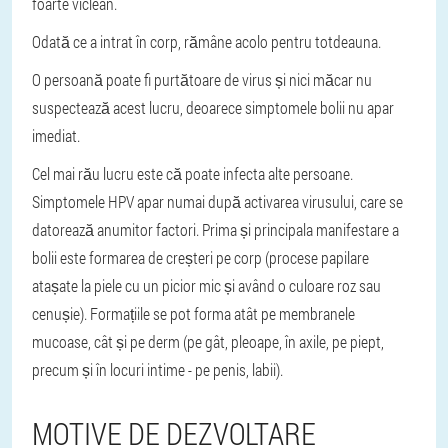
foarte viclean.
Odată ce a intrat în corp, rămâne acolo pentru totdeauna.
O persoană poate fi purtătoare de virus și nici măcar nu
suspectează acest lucru, deoarece simptomele bolii nu apar
imediat.
Cel mai rău lucru este că poate infecta alte persoane.
Simptomele HPV apar numai după activarea virusului, care se
datorează anumitor factori. Prima și principala manifestare a
bolii este formarea de creșteri pe corp (procese papilare
atașate la piele cu un picior mic și având o culoare roz sau
cenușie). Formațiile se pot forma atât pe membranele
mucoase, cât și pe derm (pe gât, pleoape, în axile, pe piept,
precum și în locuri intime - pe penis, labii).
MOTIVE DE DEZVOLTARE