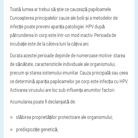
Toată lumea ar trebui să știe ce cauzează papiloamele.
Cunoașterea principalelor cauze ale bolii și a metodelor de
infecție poate preveni apariția patologiei. HPV după
pătrunderea în corp este într-un mod inactiv. Perioada de
incubație este de la câteva luni la câțiva ani.
Durata acestei perioade depinde de numeroase motive: starea
de sănătate, caracteristicile individuale ale organismului,
precum și starea sistemului imunitar. Cauza principală sau ceea
ce determină apariția papiloamelor pe corp este infecția cu HPV.
Activarea virusului are loc sub influența anumitor factori.
Acumularea poate fi declanșată de:
slăbirea proprietăților protectoare ale organismului;
predispoziție genetică;