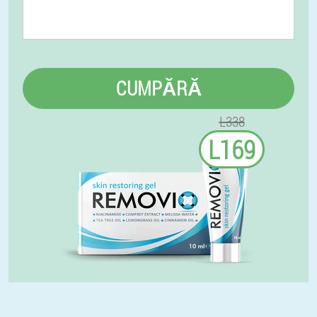
CUMPĂRĂ
L338
L169