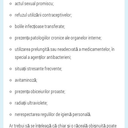
actul sexual promiscu;
refuzul utilizării contraceptivelor;
bolile infecțioase transferate;
prezența patologiilor cronice ale organelor interne;
utilizarea prelungită sau neadecvată a medicamentelor, în
special a agenților antibacterieni;
situații stresante frecvente;
avitaminoză;
prezența obiceiurilor proaste;
radiații ultraviolete;
nerespectarea regulilor de igienă personală.
Ar trebui să se înțeleagă că chiar și o răceală obișnuită poate