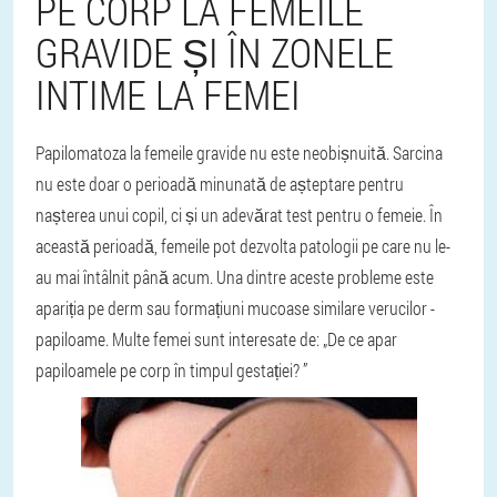
PE CORP LA FEMEILE
GRAVIDE ȘI ÎN ZONELE
INTIME LA FEMEI
Papilomatoza la femeile gravide nu este neobișnuită. Sarcina
nu este doar o perioadă minunată de așteptare pentru
nașterea unui copil, ci și un adevărat test pentru o femeie. În
această perioadă, femeile pot dezvolta patologii pe care nu le-
au mai întâlnit până acum. Una dintre aceste probleme este
apariția pe derm sau formațiuni mucoase similare verucilor -
papiloame. Multe femei sunt interesate de: „De ce apar
papiloamele pe corp în timpul gestației? ”