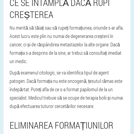
CE SE ÎNTÂMPLĂ DACĂ RUPI
CREȘTEREA
Nu merită să tăiați sau să rupeți formațiunea, oriunde s-ar afla.
Acest lucru este plin nu numai de degenerarea creșterii în
cancer, ci și de răspândirea metastazelor la alte organe. Dacă
formația s-a desprins de la sine, ar trebui să consultați imediat
un medic.
După examenul citologic, se va identifica tipul de agent
patogen. Dacă formația nu este oncogenă, țesutul rămas este
îndepărtat. Puteți afla de ce s-a format papilomul de la un
specialist. Medicul trebuie să se ocupe de terapia bolii și numai
după efectuarea tuturor cercetărilor necesare.
ELIMINAREA FORMAȚIUNILOR