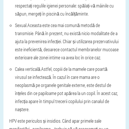
respectați regulile igienei personale: spălați-vă mâinile cu
săpun, mergeți în piscină cu încălțăminte.
Sexual.
Aceasta este cea mai comună metodă de
transmisie. Până în prezent, nu există nicio modalitate de a
ajuta la prevenirea infecției. Chiar și utilizarea prezervativului
este ineficientă, deoarece contactul membranelor mucoase
exterioare ale zonei intime va avea loc în orice caz.
Calea verticală.
Astfel, copiii de la mamele care poartă
virusul se infectează. În cazul în care mama are o
neoplasmă pe organele genitale externe, este destul de
înțeles din ce papiloame pot apărea la un copil. În acest caz,
infecția apare în timpul trecerii copilului prin canalul de
naștere.
HPV este periculos și insidios. Când apar primele sale
manifestări - papiloame -, trebuie să vă programați cu un