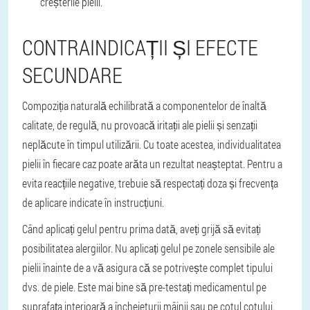
creșterile pielii.
CONTRAINDICAȚII ȘI EFECTE
SECUNDARE
Compoziția naturală echilibrată a componentelor de înaltă
calitate, de regulă, nu provoacă iritații ale pielii și senzații
neplăcute în timpul utilizării. Cu toate acestea, individualitatea
pielii în fiecare caz poate arăta un rezultat neașteptat. Pentru a
evita reacțiile negative, trebuie să respectați doza și frecvența
de aplicare indicate în instrucțiuni.
Când aplicați gelul pentru prima dată, aveți grijă să evitați
posibilitatea alergiilor. Nu aplicați gelul pe zonele sensibile ale
pielii înainte de a vă asigura că se potrivește complet tipului
dvs. de piele. Este mai bine să pre-testați medicamentul pe
suprafața interioară a încheieturii mâinii sau pe cotul cotului.