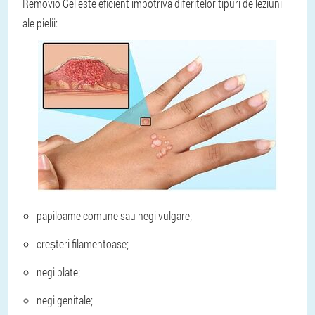
Removio Gel este eficient împotriva diferitelor tipuri de leziuni
ale pielii:
papiloame comune sau negi vulgare;
creșteri filamentoase;
negi plate;
negi genitale;