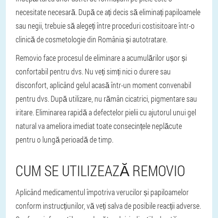
necesitate necesară. După ce ați decis să eliminați papiloamele
sau negii, trebuie să alegeți între proceduri costisitoare într-o
clinică de cosmetologie din România și autotratare.
Removio face procesul de eliminare a acumulărilor ușor și
confortabil pentru dvs. Nu veți simți nici o durere sau
disconfort, aplicând gelul acasă într-un moment convenabil
pentru dvs. După utilizare, nu rămân cicatrici, pigmentare sau
iritare. Eliminarea rapidă a defectelor pielii cu ajutorul unui gel
natural va ameliora imediat toate consecințele neplăcute
pentru o lungă perioadă de timp.
CUM SE UTILIZEAZĂ REMOVIO
Aplicând medicamentul împotriva verucilor și papiloamelor
conform instrucțiunilor, vă veți salva de posibile reacții adverse.