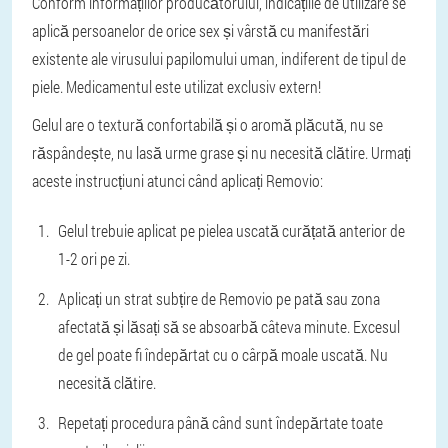
Conform informațiilor producătorului, indicațiile de utilizare se
aplică persoanelor de orice sex și vârstă cu manifestări
existente ale virusului papilomului uman, indiferent de tipul de
piele. Medicamentul este utilizat exclusiv extern!
Gelul are o textură confortabilă și o aromă plăcută, nu se
răspândește, nu lasă urme grase și nu necesită clătire. Urmați
aceste instrucțiuni atunci când aplicați Removio:
Gelul trebuie aplicat pe pielea uscată curățată anterior de
1-2 ori pe zi.
Aplicați un strat subțire de Removio pe pată sau zona
afectată și lăsați să se absoarbă câteva minute. Excesul
de gel poate fi îndepărtat cu o cârpă moale uscată. Nu
necesită clătire.
Repetați procedura până când sunt îndepărtate toate