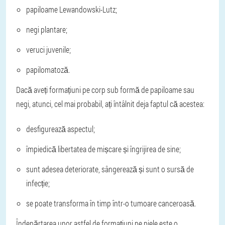
papiloame Lewandowski-Lutz;
negi plantare;
veruci juvenile;
papilomatoză.
Dacă aveți formațiuni pe corp sub formă de papiloame sau
negi, atunci, cel mai probabil, ați întâlnit deja faptul că acestea:
desfigurează aspectul;
împiedică libertatea de mișcare și îngrijirea de sine;
sunt adesea deteriorate, sângerează și sunt o sursă de
infecție;
se poate transforma în timp într-o tumoare canceroasă.
Îndepărtarea unor astfel de formațiuni pe piele este o