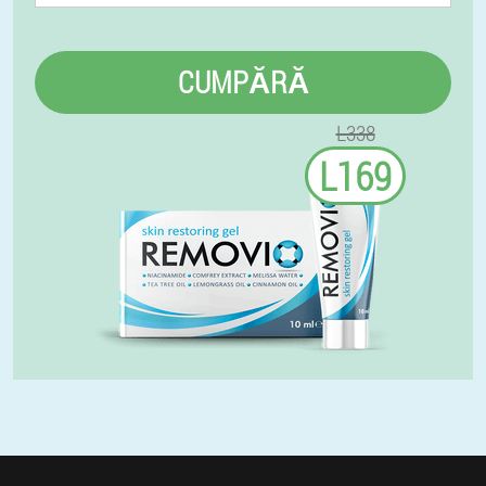
CUMPĂRĂ
L338
L169